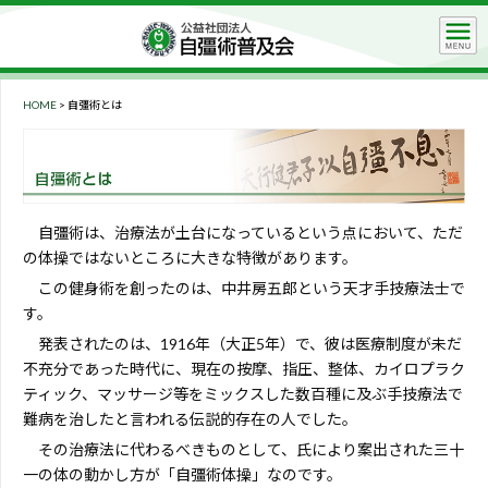
HOME
>
自彊術とは
自彊術は、治療法が土台になっているという点において、ただ
の体操ではないところに大きな特徴があります。
この健身術を創ったのは、中井房五郎という天才手技療法士で
す。
発表されたのは、1916年（大正5年）で、彼は医療制度が未だ
不充分であった時代に、現在の按摩、指圧、整体、カイロプラク
ティック、マッサージ等をミックスした数百種に及ぶ手技療法で
難病を治したと言われる伝説的存在の人でした。
その治療法に代わるべきものとして、氏により案出された三十
一の体の動かし方が「自彊術体操」なのです。