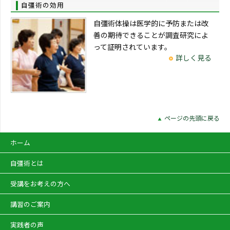
自彊術の効用
自彊術体操は医学的に予防または改
善の期待できることが調査研究によ
って証明されています。
詳しく見る
ページの先頭に戻る
ホーム
自彊術とは
受講をお考えの方へ
講習のご案内
実践者の声