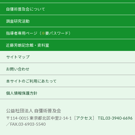
自彊術普及会について
調査研究活動
指導者専用ページ（
※
要パスワード）
近藤芳朗記念館・資料室
サイトマップ
お問い合わせ
本サイトのご利用にあたって
個人情報保護方針
公益社団法人 自彊術普及会
〒114-0015 東京都北区中里2-14-1［
アクセス
］
TEL.03-3940-6696
／FAX.03-6903-5540